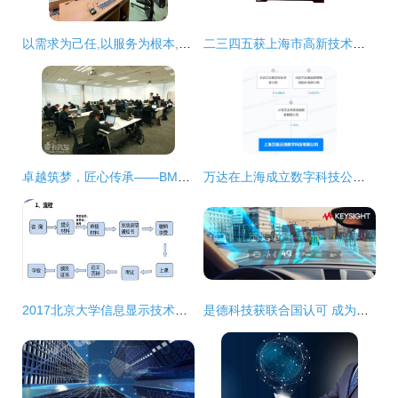
以需求为己任,以服务为根本,以技术为保障 海淀教科院完成多项数字课程资源摄制
二三四五获上海市高新技术成果转化项目认定，技术创新驱动网络技术服务升级
卓越筑梦，匠心传承——BMW中国售后服务技能大赛上海完美收官
万达在上海成立数字科技公司，布局互联网销售与网络技术服务
2017北京大学信息显示技术方向在职硕士招生简章（上海）
是德科技获联合国认可 成为汽车网络安全与软件法规指定技术服务商