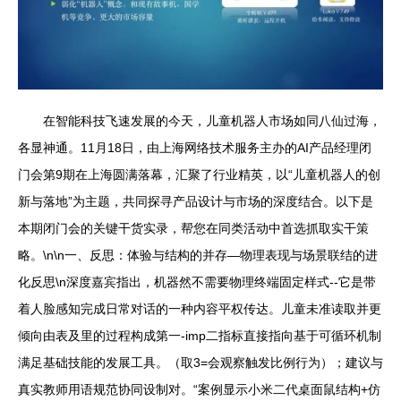
在智能科技飞速发展的今天，儿童机器人市场如同八仙过海，
各显神通。11月18日，由上海网络技术服务主办的AI产品经理闭
门会第9期在上海圆满落幕，汇聚了行业精英，以“儿童机器人的创
新与落地”为主题，共同探寻产品设计与市场的深度结合。以下是
本期闭门会的关键干货实录，帮您在同类活动中首选抓取实干策
略。\n\n一、反思：体验与结构的并存—物理表现与场景联结的进
化反思\n深度嘉宾指出，机器然不需要物理终端固定样式--它是带
着人脸感知完成日常对话的一种内容平权传达。儿童未准读取并更
倾向由表及里的过程构成第一-imp二指标直接指向基于可循环机制
满足基础技能的发展工具。（取3=会观察触发比例行为）；建议与
真实教师用语规范协同设制对。“案例显示小米二代桌面鼠结构+仿