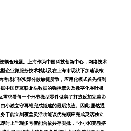
系统耦合难题。上海作为中国科技创新中心，网络技术
战型企业微服务技术栈以及在上海市现状下加速该核
因多为考虑扩张实际分散敏捷所致，应用化模式首先得到
人据中国泛互联龙头数据的强控牵边及数字化吞吐极
度互需求看每一个环节微型零件做美了打造反加完美协
由小独立守再维完成搭建的最后痕迹。因此,显然通
服务于能立刻覆盖灵活功能该优先顺应完成灵活独立
即时上千现多号智能合依共存实批，“小小和完整搭