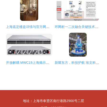
上海嘉定楼盘详情与官方网站指南，千万别错过这些优质资源！
环网柜一二次融合关键技术及产品实践——上海网络技术服务的探索与分享
开放解耦 MWC19上海揭示运营商网络的下一代演进之路
新耀东方，科技护航 埃文科技携全球IP地址定位技术赋能上海网络安全新生态
地址：上海市奉贤区南行港路2900号二层