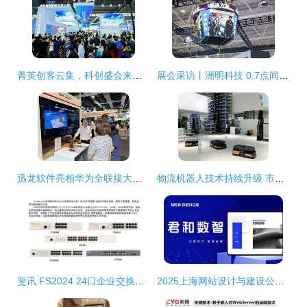
菁英创客云集，科创盛会来袭——聚焦坪山12月科技创新服务周
展会采访丨洲明科技 0.7点间距产品量产突破，常规、创意与场馆应用成未来着力点
迅龙软件亮相华为全联接大会 以系列AI产品服务，赋能智能未来网络技术
物流机器人技术持续升级 市场应用愈加广泛——CEMAT ASIA 2020回顾盘点（二）及上海网络技术服务发展
斐讯 FS2024 24口企业交换机 企业网络即插即用的可靠基石
2025上海网站设计与建设公司精选推荐 探寻顶尖网络技术服务