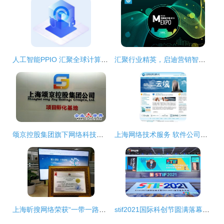
人工智能PPIO 汇聚全球计算资源，服务全人类的上海网络技术新星
汇聚行业精英，启迪营销智慧——2016年第六届梅花网传播业大展在上海圆满落幕
颂京控股集团旗下网络科技公司 立足上海，引领数字化服务新浪潮
上海网络技术服务 软件公司网页设计的图片素材精选与策略
上海昕搜网络荣获“一带一路品牌之星互联网领军企业”称号，彰显网络技术服务实力
stif2021国际科创节圆满落幕，数族科技凭借卓越网络技术服务斩获两项大奖